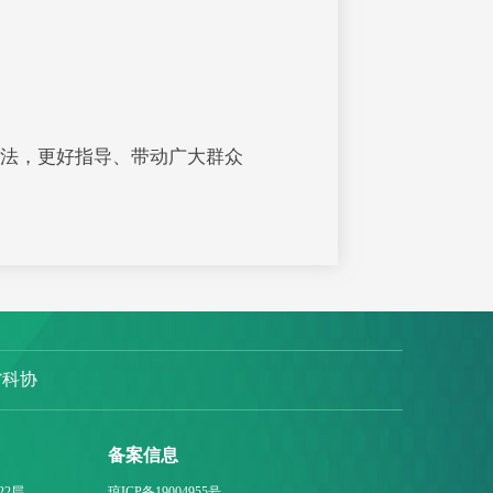
法，更好指导、带动广大群众
省科协
备案信息
22层
琼ICP备19004955号