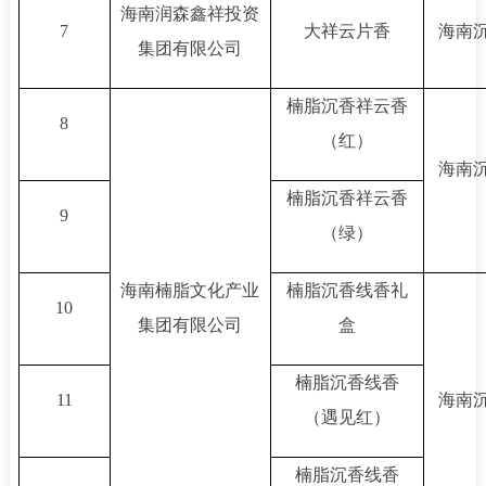
海南润森鑫祥投资
7
大祥云片香
海南沉
集团有限公司
楠脂沉香祥云香
8
（红）
海南沉
楠脂沉香祥云香
9
（绿）
海南楠脂文化产业
楠脂沉香线香礼
10
集团有限公司
盒
楠脂沉香线香
11
海南沉
（遇见红）
楠脂沉香线香