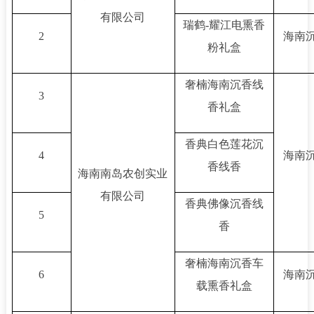
有限公司
瑞鹤-耀江电熏香
2
海南沉
粉礼盒
奢楠海南沉香线
3
香礼盒
香典白色莲花沉
4
海南沉
香线香
海南南岛农创实业
有限公司
香典佛像沉香线
5
香
奢楠海南沉香车
6
海南沉
载熏香礼盒