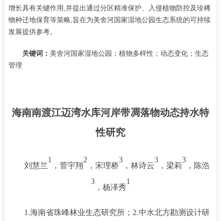
增长具有关键作用
,
并提出通过分区精准保护、入侵植物防控及珍稀
物种迁地保育等策略
,
旨在为美舍河国家湿地公园生态系统的可持续
发展提供参考。
关键词：
美舍河国家湿地公园；植物多样性；动态变化；生态
管理
海南南渡江迈湾水库河岸带凋落物动态持水特
性研究
1
2
3
3
3
刘慧兰
，菅宇翔
，宋理桥
，林诗云
，梁莉
，陈浩
3
1
，杨泽秀
1.海南省珠峰林业生态研究所；2.中水北方勘测设计研