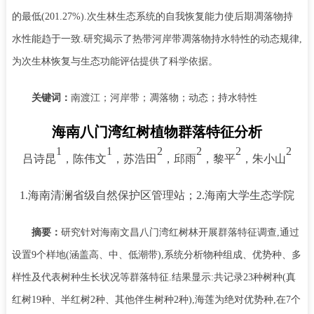
的最低
(201.27%).
次生林生态系统的自我恢复能力使后期凋落物持
水性能趋于一致
.
研究揭示了热带河岸带凋落物持水特性的动态规律
,
为次生林恢复与生态功能评估提供了科学依据。
关键词：
南渡江；河岸带；凋落物；动态；持水特性
海南八门湾红树植物群落特征分析
1
1
2
2
2
2
吕诗昆
，陈伟文
，苏浩田
，邱雨
，黎平
，朱小山
1.海南清澜省级自然保护区管理站；2.海南大学生态学院
摘要：
研究针对海南文昌八门湾红树林开展群落特征调查
,通过
设置9个样地(涵盖高、中、低潮带),系统分析物种组成、优势种、多
样性及代表树种生长状况等群落特征.结果显示:共记录23种树种(真
红树19种、半红树2种、其他伴生树种2种),海莲为绝对优势种,在7个