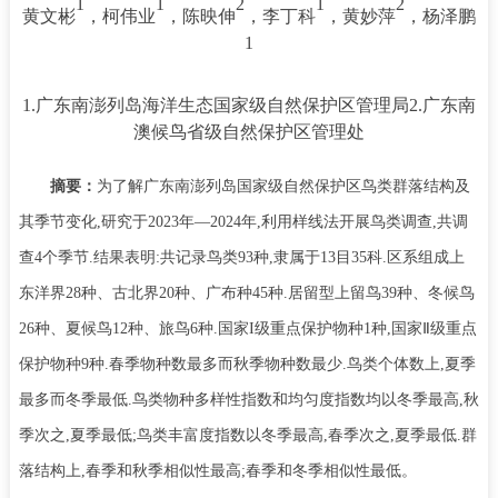
1
1
2
1
2
黄文彬
，柯伟业
，陈映伸
，李丁科
，黄妙萍
，杨泽鹏
1
1.广东南澎列岛海洋生态国家级自然保护区管理局2.广东南
澳候鸟省级自然保护区管理处
摘要：
为了解广东南澎列岛国家级自然保护区鸟类群落结构及
其季节变化
,
研究于
2023
年—
2024
年
,
利用样线法开展鸟类调查
,
共调
查
4
个季节
.
结果表明
:
共记录鸟类
93
种
,
隶属于
13
目
35
科
.
区系组成上
东洋界
28
种、古北界
20
种、广布种
45
种
.
居留型上留鸟
39
种、冬候鸟
26
种、夏候鸟
12
种、旅鸟
6
种
.
国家
I
级重点保护物种
1
种
,
国家Ⅱ级重点
保护物种
9
种
.
春季物种数最多而秋季物种数最少
.
鸟类个体数上
,
夏季
最多而冬季最低
.
鸟类物种多样性指数和均匀度指数均以冬季最高
,
秋
季次之
,
夏季最低
;
鸟类丰富度指数以冬季最高
,
春季次之
,
夏季最低
.
群
落结构上
,
春季和秋季相似性最高
;
春季和冬季相似性最低。