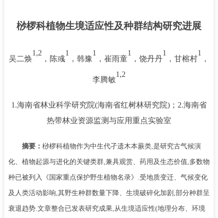
桫椤科植物生境适应性及种群结构研究进展
1,2
1
1
1
1
1
吴二焕
，陈彧
，韩豫
，崔雨童
，饶丹丹
，甘榕村
，
1,2
李腾敏
1.
海南省林业科学研究院
(
海南省红树林研究院
)
；
2.
海南省
热带林业资源监测与应用重点实验室
摘要：
桫椤科植物作为中生代孑遗木本蕨类
,
是研究古气候演
化、植物起源与进化的关键类群
,
兼具观赏、药用及生态价值
,
多数物
种已被列入《国家重点保护野生植物名录》
.
受地质变迁、气候变化
及人类活动影响
,
其野生种群数量下降、生境破碎化加剧
,
部分种群呈
衰退趋势
.
文章整合已发表研究成果
,
从生境适应性
(
地理分布、环境