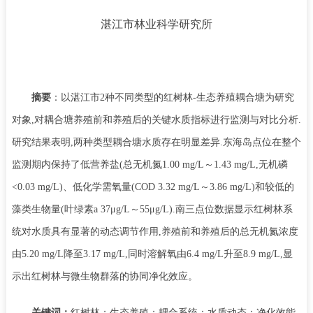
湛江市林业科学研究所
摘要
：
以湛江市
2种不同类型的红树林-生态养殖耦合塘为研究
对象,对耦合塘养殖前和养殖后的关键水质指标进行监测与对比分析.
研究结果表明,两种类型耦合塘水质存在明显差异.东海岛点位在整个
监测期内保持了低营养盐(总无机氮1.00 mg/L～1.43 mg/L,无机磷
<0.03 mg/L)、低化学需氧量(COD 3.32 mg/L～3.86 mg/L)和较低的
藻类生物量(叶绿素a 37μg/L～55μg/L).南三点位数据显示红树林系
统对水质具有显著的动态调节作用,养殖前和养殖后的总无机氮浓度
由5.20 mg/L降至3.17 mg/L,同时溶解氧由6.4 mg/L升至8.9 mg/L,显
示出红树林与微生物群落的协同净化效应。
关键词：
红树林；生态养殖；耦合系统；水质动态；净化效能