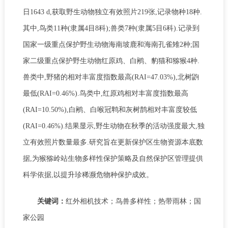
日1643 d,获取野生动物独立有效照片219张,记录物种18种.
其中,鸟类11种(隶属4目8科);兽类7种(隶属5目6科).记录到
国家一级重点保护野生动物海南坡鹿和海南孔雀雉2种;国
家二级重点保护野生动物红原鸡、白鹇、豹猫和猕猴4种.
兽类中,野猪的相对丰富度指数最高(RAI=47.03%),北树鼩
最低(RAI=0.46%).鸟类中,红原鸡相对丰富度指数最高
(RAI=10.50%),白鹇、白喉冠鹎和灰树鹊相对丰富度较低
(RAI=0.46%).结果显示,野生动物在秋季的活动强度最大,独
立有效照片数量最多.研究旨在更新保护区生物资源本底数
据,为猴猕岭站生物多样性保护策略及自然保护区管理提供
科学依据,以提升珍稀濒危物种保护成效。
关键词：
红外相机技术；鸟兽多样性；热带雨林；国
家公园