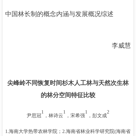
中国林长制的概念内涵与发展概况综述
李威慧
尖峰岭不同恢复时间杉木人工林与天然次生林
的林分空间特征比较
1
1
1
2
尹思冠
，林诗云
，宋希强
，彭文成
1.
海南大学热带农林学院；
2.
海南省林业科学研究院
(
海南省