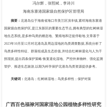
冯尔辉，张熙斌，李诗川
海南东寨港国家级自然保护区管理局
摘要：
北港岛位于海南省海口市美兰区演丰镇
,
紧邻海南东寨港
国家级自然保护区
,
是江东新区的重要生态节点
,
拥有典型的红树林湿
地生态系统
,
是多种鸟类的栖息地、繁殖地和迁徙停歇地
.
文章基于
2023
年
10
月至
12
月对北港岛及周边湿地的鸟类调查数据
,
系统分析了
鸟类多样性特征、群落组成及生态价值
,
并结合红树林退化与人为干
扰现状
,
提出四条保护策略
:
恢复退化湿地、严控外来物种、强化监测
管护、推进生态旅游
,
以期为科学保护北港岛鸟类资源提供参考。
关键词：
北港岛；红树林湿地；鸟类多样性；保护对策
广西百色福禄河国家湿地公园植物多样性研究