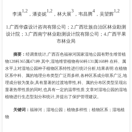
1,2
1,2
3
4
1,2
李满
，潘姿妮
，林大展
，韦昌腾
，吴望辉
1.广西华森设计咨询有限公司；2.广西壮族自治区林业勘测
设计院；3.广西南宁林业勘测设计院有限公司；4.广西平果
市林业局
摘要：
经调查统计
,
广西百色福禄河国家湿地公园有野生维管植
物
128
科
365
属
471
种
.
其中
,
湿地维管植物有
60
科
131
属
168
种
.
在科、属
水平上对湿地公园种子植物区系特性进行统计分析
,
结果表明
:
在植物
区系中科、属的地理分布类型广泛而多样
,
各种区系成分联系广泛
,
地
理成分较为复杂
;
具有显著的过渡地带性
,
科、属的分布区类型呈现出
显著热带性质的同时
,
也具有一定的温带性质
.
文章对湿地公园的湿地
植物进行生态型划分和统计
,
并提出了保护管理建议。
关键词：
福禄河；湿地公园；植物多样性；植物区系；湿地植
物