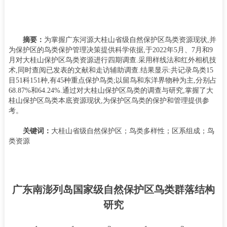
摘要：
为掌握广东河源大桂山省级自然保护区鸟类资源现状
,
并
为保护区的鸟类保护管理决策提供科学依据
,
于
2022
年
5
月、
7
月和
9
月对大桂山保护区鸟类资源进行四期调查
.
采用样线法和红外相机技
术
,
同时查阅已发表的文献和走访辅助调查
.
结果显示
:
共记录鸟类
15
目
51
科
151
种
,
有
45
种重点保护鸟类
;
以留鸟和东洋界物种为主
,
分别占
68.87%
和
64.24%.
通过对大桂山保护区鸟类的调查与研究
,
掌握了大
桂山保护区鸟类本底资源现状
,
为保护区鸟类的保护和管理提供参
考。
关键词：
大桂山省级自然保护区；鸟类多样性；区系组成；鸟
类资源
广东南澎列岛国家级自然保护区鸟类群落结构
研究