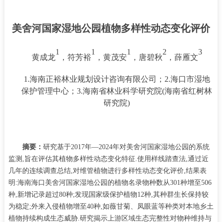
美舍河国家湿地公园植物多样性动态变化评价
1
1
1
2
3
黄成龙
，符芳裕
，黄茂安
，唐碧秋
，薛雁文
1.海南正裕林业规划设计咨询有限公司；2.海口市湿地
保护管理中心；3.海南省林业科学研究院(海南省红树林
研究院)
摘要：
研究基于
2017
年—
2024
年对美舍河国家湿地公园的系统
监测
,
旨在评估其植物多样性动态变化特征
.
使用样线踏查法
,
通过近
几年的连续调查总结
,
对维管植物进行多样性动态变化评价
,
结果表
明
:
海南海口美舍河国家湿地公园的植物名录物种数从
301
种增至
506
种
,
新增记录超过
80
种
;
发现国家级保护植物
12
种
,
其种群生长保持较
为稳定
;
外来入侵植物增至
40
种
,
如薇甘菊、凤眼蓝等种类对本地乡土
植物持续构成生态威胁
.
研究揭示上游区域生态完整性对物种维持与