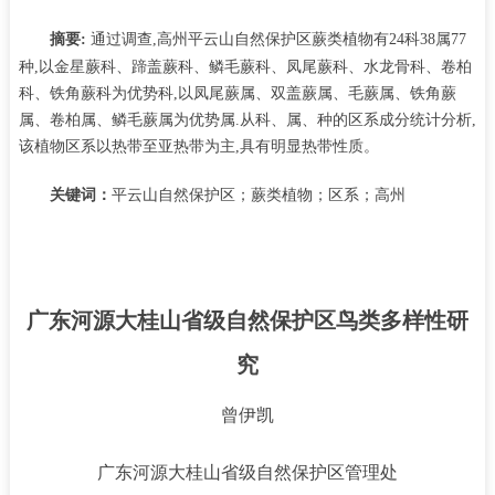
摘要
:
通过调查
,高州平云山自然保护区蕨类植物有24科38属77
种,以金星蕨科、蹄盖蕨科、鳞毛蕨科、凤尾蕨科、水龙骨科、卷柏
科、铁角蕨科为优势科,以凤尾蕨属、双盖蕨属、毛蕨属、铁角蕨
属、卷柏属、鳞毛蕨属为优势属.从科、属、种的区系成分统计分析,
该植物区系以热带至亚热带为主,具有明显热带性质。
关键词：
平云山自然保护区；蕨类植物；区系；高州
广东河源大桂山省级自然保护区鸟类多样性研
究
曾伊凯
广东河源大桂山省级自然保护区管理处