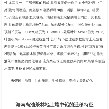
长
,
尤其是一、二级侧梢的形成
,
具有显著促进作用
.
在全部处理中
,T1
处理
(
每周喷施、氨基酸水溶肥稀释
30
倍、磷酸二氢钾
20g
、硼肥
7.5g)
综合表现最佳
,
其株高、地径和南北冠幅的增长均优于其他处
理
,
具体表现为株高增长
7
.3cm、冠幅增长 28cm、地径增长 4.4mm,
顶梢长度达 10.73cm,粗度为 3.17mm.T5 处理叶片 SPAD 值为 39.08,
叶面积为26.43cm2.经过综合对比,T1与T5处理在多数指标上无显著
差异(P＞0.05).从经济效益与推广潜力角度综合考虑,推荐T5方案(每
2周喷施、氨基酸水溶肥稀释40倍、磷酸二氢钾25g、硼肥7.5g)作为
油茶叶面施肥的优化组合,该方案在保证促生效果的同时,能够降低施
用成本,具备良好的应用前景。
关键词：
油茶；叶面施肥；生长指标；春梢；参数优化
海南岛油茶林地土壤中铅的迁移特征