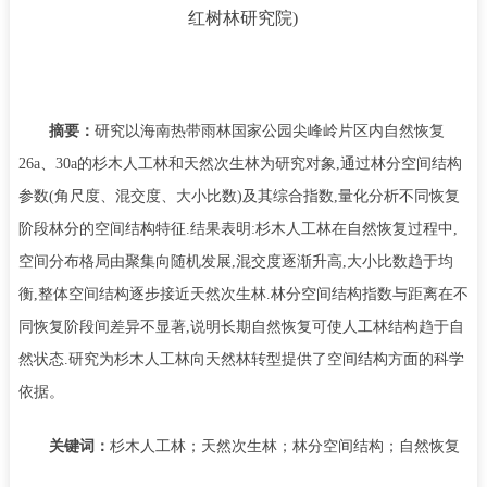
红树林研究院
)
摘要：
研究以海南热带雨林国家公园尖峰岭片区内自然恢复
26a
、
30a
的杉木人工林和天然次生林为研究对象
,
通过林分空间结构
参数
(
角尺度、混交度、大小比数
)
及其综合指数
,
量化分析不同恢复
阶段林分的空间结构特征
.
结果表明
:
杉木人工林在自然恢复过程中
,
空间分布格局由聚集向随机发展
,
混交度逐渐升高
,
大小比数趋于均
衡
,
整体空间结构逐步接近天然次生林
.
林分空间结构指数与距离在不
同恢复阶段间差异不显著
,
说明长期自然恢复可使人工林结构趋于自
然状态
.
研究为杉木人工林向天然林转型提供了空间结构方面的科学
依据。
关键词：
杉木人工林；天然次生林；林分空间结构；自然恢复