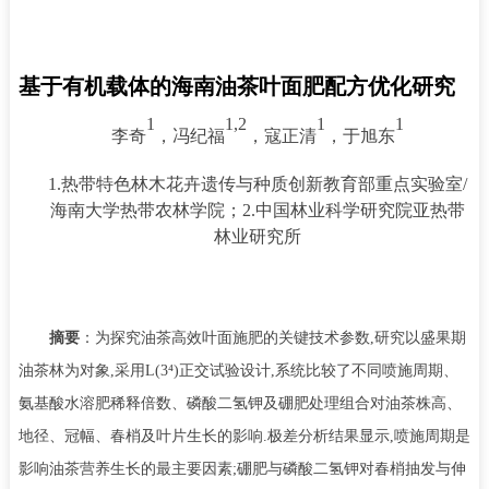
基于有机载体的海南油茶叶面肥配方优化研究
1
1,2
1
1
李奇
，
冯纪福
，
寇正清
，
于旭东
1.
热带特色林木花卉遗传与种质创新教育部重点实验室
/
海南大学热带农林学院；
2.
中国林业科学研究院亚热带
林业研究所
摘要
：为探究油茶高效叶面施肥的关键技术参数
,
研究以盛果期
油茶林为对象
,
采用
L(3
⁴
)
正交试验设计
,
系统比较了不同喷施周期、
氨基酸水溶肥稀释倍数、磷酸二氢钾及硼肥处理组合对油茶株高、
地径、冠幅、春梢及叶片生长的影响
.
极差分析结果显示
,
喷施周期是
影响油茶营养生长的最主要因素
;
硼肥与磷酸二氢钾对春梢抽发与伸