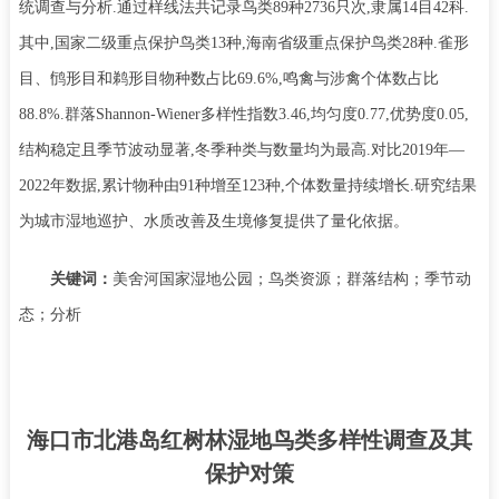
统调查与分析
.
通过样线法共记录鸟类
89
种
2736
只次
,
隶属
14
目
42
科
.
其中
,
国家二级重点保护鸟类
13
种
,
海南省级重点保护鸟类
28
种
.
雀形
目、鸻形目和鹈形目物种数占比
69.6%,
鸣禽与涉禽个体数占比
88.8%.
群落
Shannon-Wiener
多样性指数
3.46,
均匀度
0.77,
优势度
0.05,
结构稳定且季节波动显著
,
冬季种类与数量均为最高
.
对比
2019
年—
2022
年数据
,
累计物种由
91
种增至
123
种
,
个体数量持续增长
.
研究结果
为城市湿地巡护、水质改善及生境修复提供了量化依据。
关键词：
美舍河国家湿地公园；鸟类资源；群落结构；季节动
态；分析
海口市北港岛红树林湿地鸟类多样性调查及其
保护对策